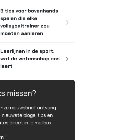
9 tips voor bovenhands
spelen die elke
volleybaltrainer zou
moeten aanleren
Leerlijnen in de sport:
wat de wetenschap ons
leert
ks missen?
onze nieuwsbrief ontvang
e nieuwste blogs, tips en
tes direct in je mailbox
am
*