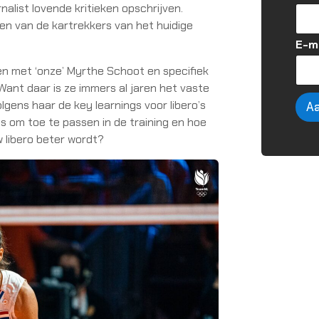
nalist lovende kritieken opschrijven.
n van de kartrekkers van het huidige
*
E-m
*
en met ‘onze’ Myrthe Schoot en specifiek
N
a
 Want daar is ze immers al jaren het vaste
a
olgens haar de key learnings voor libero’s
A
m
ps om toe te passen in de training en hoe
w libero beter wordt?