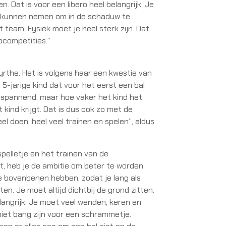
en. Dat is voor een libero heel belangrijk. Je
e kunnen nemen om in de schaduw te
t team. Fysiek moet je heel sterk zijn. Dat
topcompetities.”
Myrthe. Het is volgens haar een kwestie van
5-jarige kind dat voor het eerst een bal
t spannend, maar hoe vaker het kind het
kind krijgt. Dat is dus ook zo met de
eel doen, heel veel trainen en spelen”, aldus
pelletje en het trainen van de
bt, heb je de ambitie om beter te worden.
e bovenbenen hebben, zodat je lang als
ten. Je moet altijd dichtbij de grond zitten.
langrijk. Je moet veel wenden, keren en
niet bang zijn voor een schrammetje.