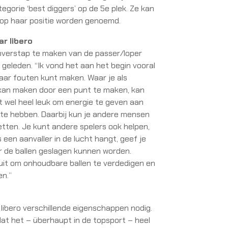
egorie ‘best diggers’ op de 5e plek. Ze kan
op haar positie worden genoemd.
r libero
 overstap te maken van de passer/loper
n geleden. “Ik vond het aan het begin vooral
 maar fouten kunt maken. Waar je als
kan maken door een punt te maken, kan
het wel heel leuk om energie te geven aan
 te hebben. Daarbij kun je andere mensen
etten. Je kunt andere spelers ook helpen,
 een aanvaller in de lucht hangt, geef je
r de ballen geslagen kunnen worden.
g uit om onhoudbare ballen te verdedigen en
en.”
libero verschillende eigenschappen nodig.
k dat het – überhaupt in de topsport – heel