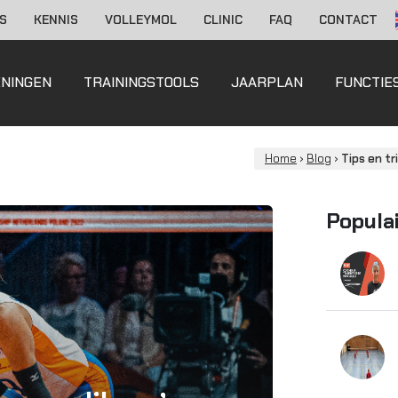
S
KENNIS
VOLLEYMOL
CLINIC
FAQ
CONTACT
ENINGEN
TRAININGSTOOLS
JAARPLAN
FUNCTIE
Home
›
Blog
›
Tips en tr
Popula