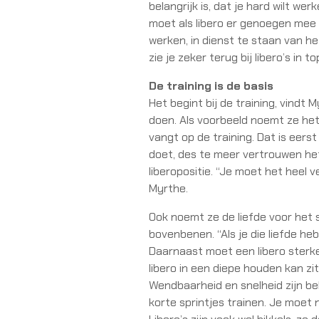
belangrijk is, dat je hard wilt werk
moet als libero er genoegen me
werken, in dienst te staan van he
zie je zeker terug bij libero’s in 
De training is de basis
Het begint bij de training, vindt 
doen. Als voorbeeld noemt ze het 
vangt op de training. Dat is eers
doet, des te meer vertrouwen het 
liberopositie. “Je moet het heel v
Myrthe.
Ook noemt ze de liefde voor het s
bovenbenen. “Als je die liefde he
Daarnaast moet een libero sterk
libero in een diepe houden kan zit
Wendbaarheid en snelheid zijn be
korte sprintjes trainen. Je moet 