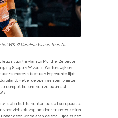
p het WK © Caroline Visser, TeamNL.
olleybalvuurtje vlam bij Myrthe. Ze begon
eniging Skopein Wivoc in Winterswijk en
haar palmares staat een imposante lijst
 Duitsland. Het afgelopen seizoen was ze
dse competitie, om zich zo optimaal
 WK.
h definitief te richten op de liberopositie,
n voor zichzelf zag om door te ontwikkelen
ft haar geen windeieren gelegd. Tijdens het