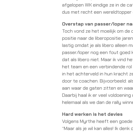
afgelopen WK eindige ze in de cat
dus met recht een wereldtopper 
Overstap van passer/loper naa
Toch vond ze het moeilijk om de
positie naar de liberopositie jare
lastig omdat je als libero alleen
passer/loper nog een fout goed 
dat als libero niet. Maar ik vind 
het team en een verbindende rol
in het achterveld in hun kracht z
door te coachen. Bijvoorbeeld: als
aan waar de gaten zitten en waa
Daarbij haal ik er veel voldoenin
helemaal als we dan de rally winn
Hard werken is het devies
Volgens Myrthe heeft een goede 
“Maar als je wil kan alles! Ik den