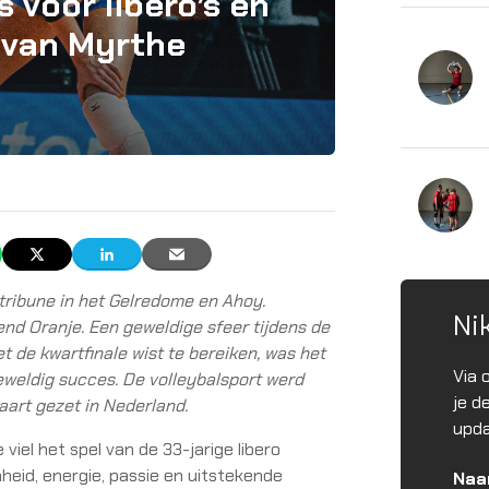
s voor libero’s en
 van Myrthe
tribune in het Gelredome en Ahoy.
Ni
dend Oranje. Een geweldige sfeer tijdens de
t de kwartfinale wist te bereiken, was het
Via 
eweldig succes. De volleybalsport werd
je d
aart gezet in Nederland.
upda
viel het spel van de 33-jarige libero
eid, energie, passie en uitstekende
Na