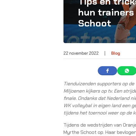
Tips en trick
hun trainers
Schoot
22 november 2022
|
Blog
Tienduizenden supporters op de 
Miljoenen kijkers op tv. Een strij
finale. Ondanks dat Nederland nie
WK volleybal in eigen land een g
tijdens het toernooi weer op de k
Tijdens de wedstrijden van Oranje 
Myrthe Schoot op. Haar bevlogenh