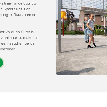
p straat, in de buurt of
an Sports Net. Een
n hoogte. Duurzaam en
or VolleybalXL en is
r zichtbaar te maken in
p een laagdrempelige
eoefenen.