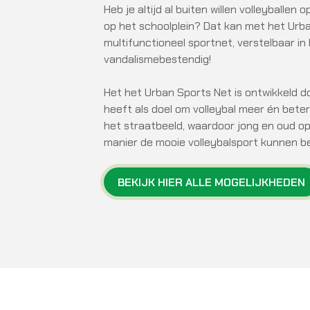
Heb je altijd al buiten willen volleyballen o
op het schoolplein? Dat kan met het Urb
multifunctioneel sportnet, verstelbaar i
vandalismebestendig!
Het het Urban Sports Net is ontwikkeld do
heeft als doel om volleybal meer én bete
het straatbeeld, waardoor jong en oud o
manier de mooie volleybalsport kunnen b
BEKIJK HIER ALLE MOGELIJKHEDEN