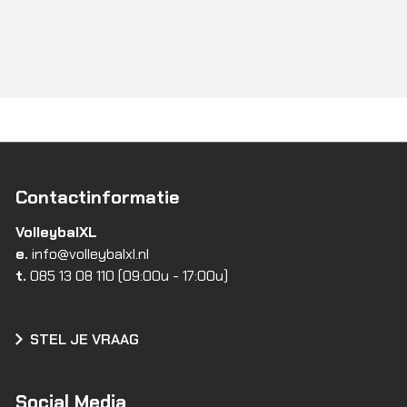
Contactinformatie
VolleybalXL
e.
info@volleybalxl.nl
t.
085 13 08 110
(09:00u - 17:00u)
STEL JE VRAAG
Social Media