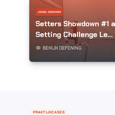
JEUGD, SENIOREN
Setters Showdown #1 
Setting Challenge Left
kneesit set, right
BEKIJK OEFENING
kneesit set
PRAKTIJKCASES