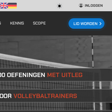
INLOGGEN
S
KENNIS
SCOPE
LID WORDEN
500 OEFENINGEN
MET UITLEG
VOOR
VOLLEYBALTRAINERS