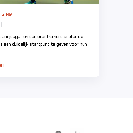
IGING
l
L om jeugd- en seniorentrainers sneller op
ers een duidelijk startpunt te geven voor hun
il →