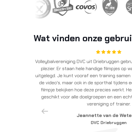
Wat vinden onze gebru
Sinds het seizoen 2019/2020 maken wij als
(Mintonette te Holten) gebruik van Volleyb
welkome ondersteuning voor onze trainers. De 
uitgelegd met behulp van fil
Vorige
Hendri Van Beek
Mintonette Holten