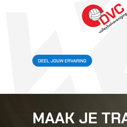
DEEL JOUW ERVARING
MAAK JE TR
DYNAMISCH,
EN LEUK!
BEKIJK