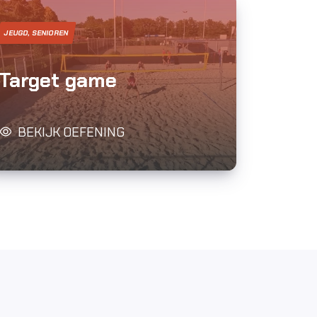
JEUGD, SENIOREN
Target game
BEKIJK OEFENING