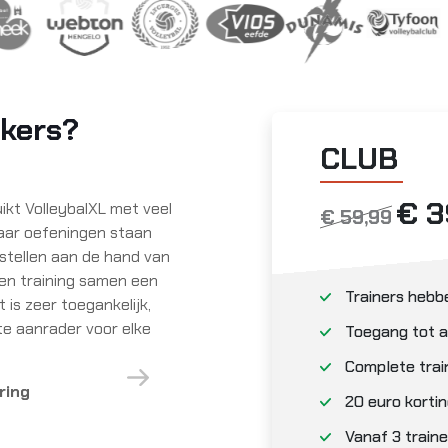
ikers?
CLUB
€ 3
 volleybalvereniging
€ 59,99
alXL. Het is een zeer
oefeningen zijn duidelijk
mpjes.
Volgende
Trainers hebb
Toegang tot a
Complete trai
20 euro kortin
Vanaf 3 traine