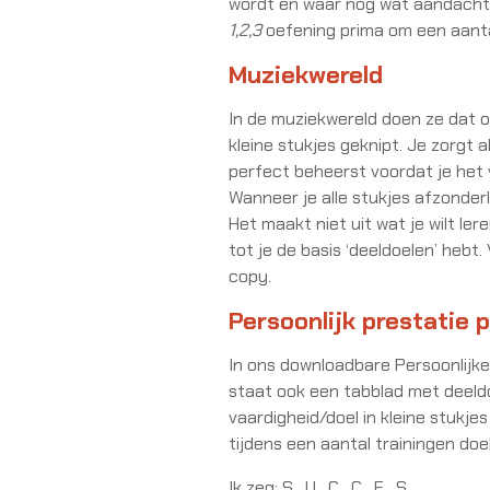
wordt en waar nog wat aandacht
1,2,3
oefening prima om een aanta
Muziekwereld
In de muziekwereld doen ze dat o
kleine stukjes geknipt. Je zorgt a
perfect beheerst voordat je het v
Wanneer je alle stukjes afzonder
Het maakt niet uit wat je wilt ler
tot je de basis ‘deeldoelen’ hebt.
copy.
Persoonlijk prestatie p
In ons downloadbare Persoonlijke 
staat ook een tabblad met deeldo
vaardigheid/doel in kleine stukjes
tijdens een aantal trainingen doe
Ik zeg: S…U…C…C…E…S…