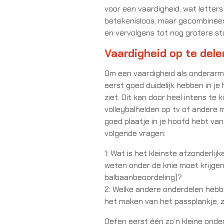
voor een vaardigheid, wat letters
betekenisloos, maar gecombineer
en vervolgens tot nog grotere st
Vaardigheid op te dele
Om een vaardigheid als onderarms
eerst goed duidelijk hebben in je
ziet. Dit kan door heel intens te k
volleybalhelden op tv of andere
goed plaatje in je hoofd hebt van 
volgende vragen:
1: Wat is het kleinste afzonderlij
weten onder de knie moet krijgen 
balbaanbeoordeling)?
2: Welke andere onderdelen hebb
het maken van het passplankje, 
Oefen eerst één zo’n kleine onderd