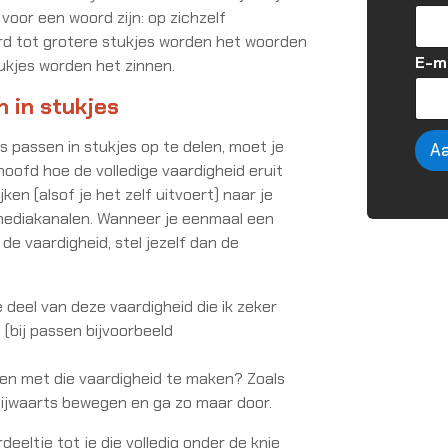
 voor een woord zijn: op zichzelf
d tot grotere stukjes worden het woorden
E
E-m
ukjes worden het zinnen.
-
m
n in stukjes
a
i
 passen in stukjes op te delen, moet je
A
l
 hoofd hoe de volledige vaardigheid eruit
E
ijken (alsof je het zelf uitvoert) naar je
-
m
 mediakanalen. Wanneer je eenmaal een
a
de vaardigheid, stel jezelf dan de
i
l
N
ke deel van deze vaardigheid die ik zeker
a
a
(bij passen bijvoorbeeld
m
en met die vaardigheid te maken? Zoals
zijwaarts bewegen en ga zo maar door.
eeltje tot je die volledig onder de knie