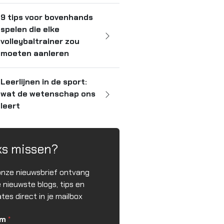
9 tips voor bovenhands
spelen die elke
volleybaltrainer zou
moeten aanleren
Leerlijnen in de sport:
wat de wetenschap ons
leert
ks missen?
onze nieuwsbrief ontvang
e nieuwste blogs, tips en
tes direct in je mailbox
am
*