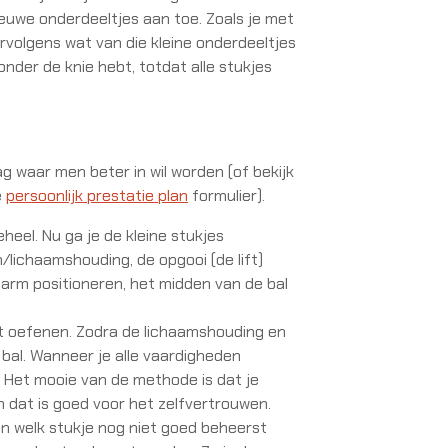
euwe onderdeeltjes aan toe. Zoals je met
rvolgens wat van die kleine onderdeeltjes
nder de knie hebt, totdat alle stukjes
aag waar men beter in wil worden (of bekijk
e
persoonlijk prestatie plan
formulier).
heel. Nu ga je de kleine stukjes
lichaamshouding, de opgooi (de lift)
garm positioneren, het midden van de bal
at oefenen. Zodra de lichaamshouding en
e bal. Wanneer je alle vaardigheden
. Het mooie van de methode is dat je
n dat is goed voor het zelfvertrouwen.
en welk stukje nog niet goed beheerst