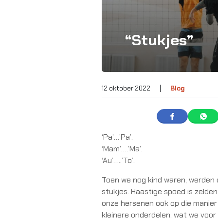
“Stukjes”
12 oktober 2022
|
Blog
‘Pa’…’Pa’.
‘Mam’….’Ma’.
‘Au’…..’To’.
Toen we nog kind waren, werden o
stukjes. Haastige spoed is zelde
onze hersenen ook op die manier 
kleinere onderdelen, wat we voo