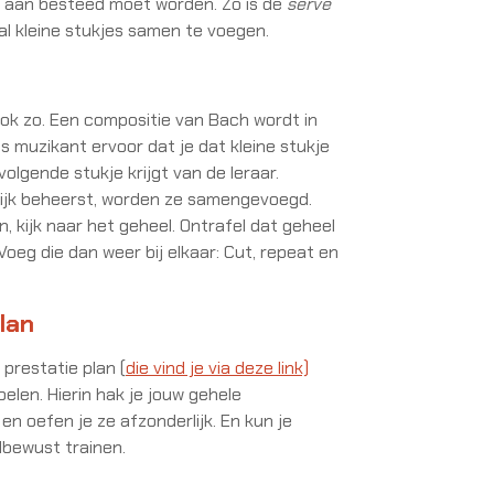
 aan besteed moet worden. Zo is de
serve
l kleine stukjes samen te voegen.
ok zo. Een compositie van Bach wordt in
ls muzikant ervoor dat je dat kleine stukje
olgende stukje krijgt van de leraar.
lijk beheerst, worden ze samengevoegd.
en, kijk naar het geheel. Ontrafel dat geheel
 Voeg die dan weer bij elkaar: Cut, repeat en
lan
prestatie plan (
die vind je via deze link)
elen. Hierin hak je jouw gehele
 en oefen je ze afzonderlijk. En kun je
lbewust trainen.