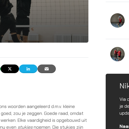
Ni
Via 
je d
ns woorden aangeleerd d.m.v. kleine
upda
n goed, zou je zeggen. Goede raad, omdat
werken. Elke vaardigheid is opgebouwd uit
Na
r nu even
stukjes
noemen. Die stukjes zijn