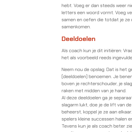
hebt. Voeg er dan steeds weer ni
letters een woord vormt. Voeg ve
samen en oefen die totdat je ze o
samenkomen.
Deeldoelen
Als coach kun je dit initiëren: Vr
het als voorbeeld reeds ingevuld
Neem nou de opslag: Dat is het ge
(deeldoelen) benoemen. Je benen/
boven je rechterschouder, je sla
raken met midden van je hand.
Al deze deeldoelen ga je separa
slagarm lukt, doe je de lift van d
beheerst, koppel je ze aan elkaar
spelers kleine successen halen e
Tevens kun je als coach beter zi