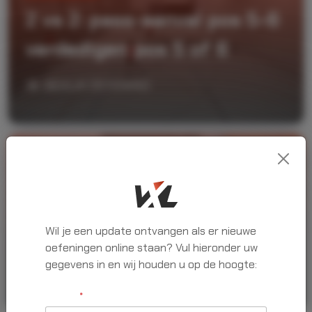
2 vs 2: pass-aanval pos 5-6
verdedigen pos 5 of 6
BEKIJK OEFENING
JEUGD, SENIOREN
Drie kleine kleuters
Wil je een update ontvangen als er nieuwe
oefeningen online staan? Vul hieronder uw
gegevens in en wij houden u op de hoogte:
BEKIJK OEFENING
Naam
*