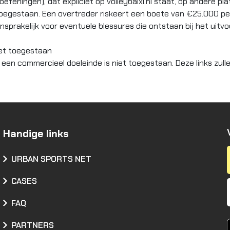
eningen), dat expliciet op volleybalxl.nl staat, op andere pla
oegestaan. Een overtreder riskeert een boete van €25.000 per
rakelijk voor eventuele blessures die ontstaan bij het uitvo
et toegestaan
en commercieel doeleinde is niet toegestaan. Deze links zulle
Handige links
URBAN SPORTS NET
CASES
FAQ
PARTNERS