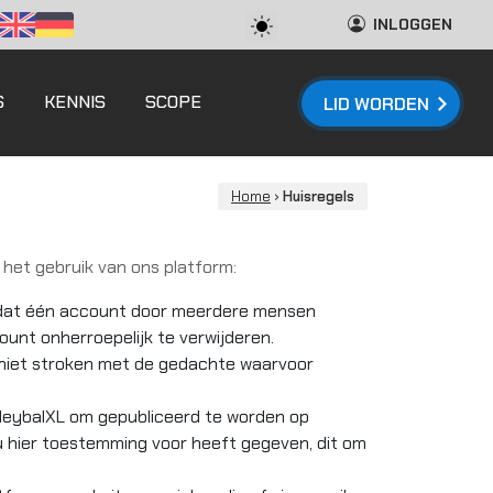
INLOGGEN
S
KENNIS
SCOPE
LID WORDEN
Home
›
Huisregels
r het gebruik van ons platform:
dat één account door meerdere mensen
unt onherroepelijk te verwijderen.
niet stroken met de gedachte waarvoor
eybalXL om gepubliceerd te worden op
L u hier toestemming voor heeft gegeven, dit om