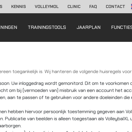
S
KENNIS
VOLLEYMOL
CLINIC
FAQ
CONTACT
ENINGEN
TRAININGSTOOLS
JAARPLAN
FUNCTIE
dereen toegankelijk is. Wij hanteren de volgende huisregels voo
on. Uw inloggedrag wordt gemonitord. Dit om te voorkomen 
echt om bij (vermoeden van) misbruik van een account het acco
 aan te passen of te gebruiken voor andere doeleinden die 
n hebben hiervoor persoonlijk toestemming gegeven aan Voll
en. Publicatie van beelden is alleen toegestaan als VolleybalX
aarborgen.