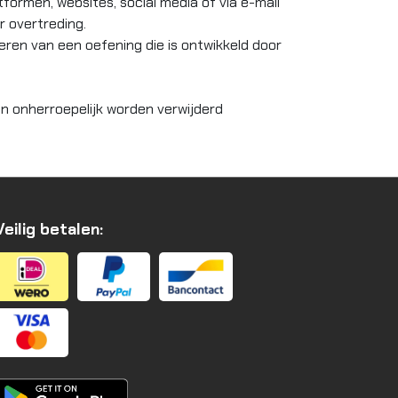
tformen, websites, social media of via e-mail
 overtreding.
eren van een oefening die is ontwikkeld door
n onherroepelijk worden verwijderd
Veilig betalen: