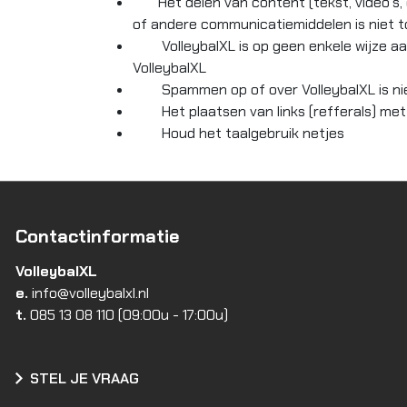
Het delen van content (tekst, video’s, oef
of andere communicatiemiddelen is niet t
VolleybalXL is op geen enkele wijze aansp
VolleybalXL
Spammen op of over VolleybalXL is ni
Het plaatsen van links (refferals) met e
Houd het taalgebruik netjes
Contactinformatie
VolleybalXL
e.
info@volleybalxl.nl
t.
085 13 08 110
(09:00u - 17:00u)
STEL JE VRAAG