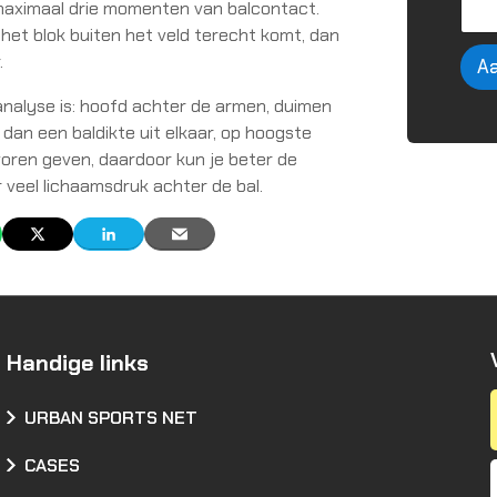
maximaal drie momenten van balcontact.
a
a
r het blok buiten het veld terecht komt, dan
m
.
A
*
kanalyse is: hoofd achter de armen, duimen
dan een baldikte uit elkaar, op hoogste
oren geven, daardoor kun je beter de
 veel lichaamsdruk achter de bal.
Handige links
URBAN SPORTS NET
CASES