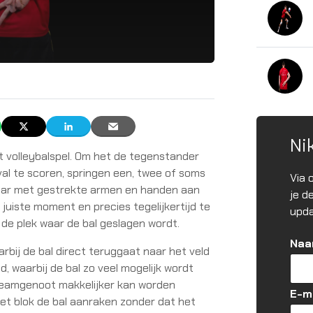
Ni
t volleybalspel. Om het de tegenstander
al te scoren, springen een, twee of soms
Via 
lkaar met gestrekte armen en handen aan
je d
 juiste moment en precies tegelijkertijd te
upda
 de plek waar de bal geslagen wordt.
Na
arbij de bal direct teruggaat naar het veld
d, waarbij de bal zo veel mogelijk wordt
teamgenoot makkelijker kan worden
*
E-m
het blok de bal aanraken zonder dat het
N