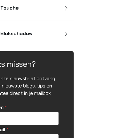
Touche
Blokschaduw
ks missen?
onze nieuwsbrief ontvang
e nieuwste blogs, tips en
tes direct in je mailbox
am
*
ail
*