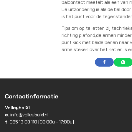
balcontact meetelt als een van 
De uitzondering is als de bal doo
is het punt voor de tegenstander
Tips om op te letten bij technie
richting plafond,de armen minder 
punt kick met beide benen naar v
arme steken over het net en is er
Contactinformatie
VolleybalXL
e.
info@volleybalxl.nl
t.
085 13 08 110
(09:00u - 17:00u)