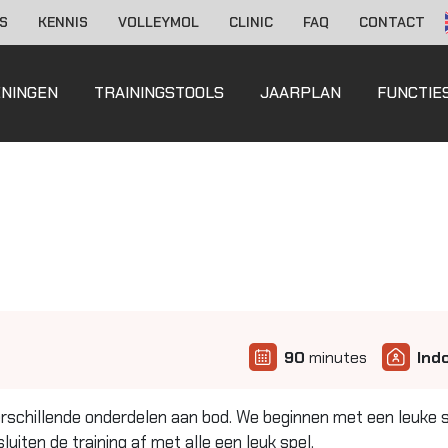
S
KENNIS
VOLLEYMOL
CLINIC
FAQ
CONTACT
ENINGEN
TRAININGSTOOLS
JAARPLAN
FUNCTIE
90
minutes
Ind
erschillende onderdelen aan bod. We beginnen met een leuke 
luiten de training af met alle een leuk spel.