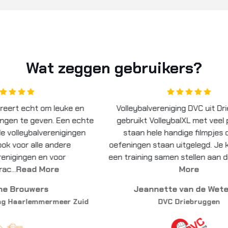
Wat zeggen gebruikers?
 en
Volleybalvereniging DVC uit Driebruggen
 echte
gebruikt VolleybalXL met veel plezier. Er
m
gen
staan hele handige filmpjes op waar
ve
oefeningen staan uitgelegd. Je kunt vooraf
een training samen stellen aan de ha...
Read
More
Jeannette van de Wetering
Zuid
DVC Driebruggen