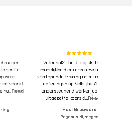
VolleybalXL biedt mij als trainer de
Meerdere persone
ogelijkheid om een afwisselende en
deze oefeningen bi
rdiepende training neer te zetten. De
is zeker de moeite
oefeningen op VolleybalXL kunnen
slag te gaan. Binn
ondersteunend werken op de reeds
positieve signalen
uitgezette koers d...
Read More
Kevi
Roel Brouwers
L
Pegasus Nijmegen