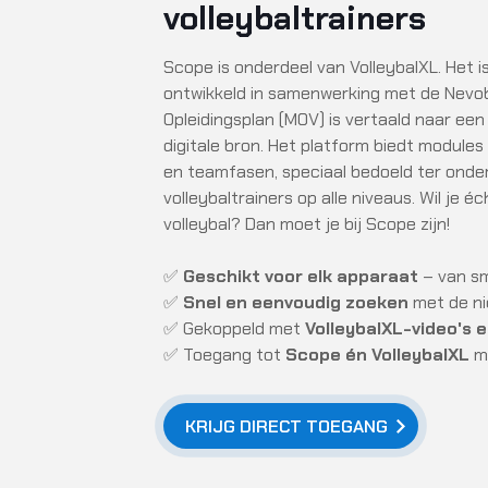
volleybaltrainers
Scope is onderdeel van VolleybalXL. Het 
ontwikkeld in samenwerking met de Nevob
Opleidingsplan (MOV) is vertaald naar ee
digitale bron. Het platform biedt modules
en teamfasen, speciaal bedoeld ter onde
volleybaltrainers op alle niveaus. Wil je éc
volleybal? Dan moet je bij Scope zijn!
✅
Geschikt voor elk apparaat
– van sm
✅
Snel en eenvoudig zoeken
met de ni
✅ Gekoppeld met
VolleybalXL-video's 
✅ Toegang tot
Scope én VolleybalXL
m
KRIJG DIRECT TOEGANG