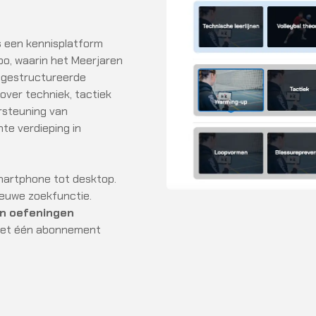
is een kennisplatform
o, waarin het Meerjaren
n gestructureerde
 over techniek, tactiek
rsteuning van
hte verdieping in
artphone tot desktop.
euwe zoekfunctie.
en oefeningen
et één abonnement